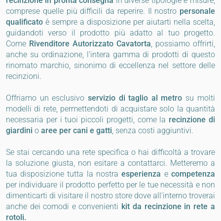
recinzione in pronta consegna
in diverse tipologie e misure,
comprese quelle più difficili da reperire. Il nostro
personale
qualificato
è sempre a disposizione per aiutarti nella scelta,
guidandoti verso il prodotto più adatto al tuo progetto.
Come
Rivenditore Autorizzato Cavatorta
, possiamo offrirti,
anche su ordinazione, l’intera gamma di prodotti di questo
rinomato marchio, sinonimo di eccellenza nel settore delle
recinzioni.
Offriamo un esclusivo
servizio di taglio al metro
su molti
modelli di rete, permettendoti di acquistare solo la quantità
necessaria per i tuoi piccoli progetti, come la
recinzione di
giardini
o
aree per cani e gatti
, senza costi aggiuntivi.
Se stai cercando una rete specifica o hai difficoltà a trovare
la soluzione giusta, non esitare a contattarci. Metteremo a
tua disposizione tutta la nostra
esperienza
e
competenza
per individuare il prodotto perfetto per le tue necessità e non
dimenticarti di visitare il nostro store dove all'interno troverai
anche dei comodi e convenienti
kit da recinzione in rete a
rotoli.