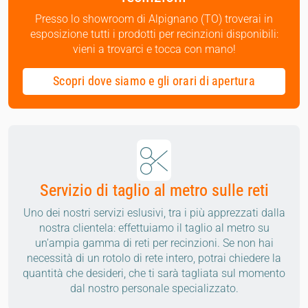
Presso lo showroom di Alpignano (TO) troverai in
esposizione tutti i prodotti per recinzioni disponibili:
vieni a trovarci e tocca con mano!
Scopri dove siamo e gli orari di apertura
Servizio di taglio al metro sulle reti
Uno dei nostri servizi eslusivi, tra i più apprezzati dalla
nostra clientela: effettuiamo il taglio al metro su
un’ampia gamma di reti per recinzioni. Se non hai
necessità di un rotolo di rete intero, potrai chiedere la
quantità che desideri, che ti sarà tagliata sul momento
dal nostro personale specializzato.