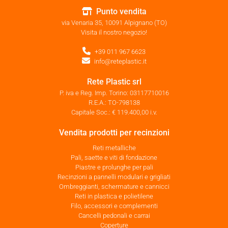
Punto vendita
via Venaria 35, 10091 Alpignano (TO)
Visita il nostro negozio!
+39 011 967 6623
info@reteplastic.it
Rete Plastic srl
P. iva e Reg. Imp. Torino: 03117710016
R.E.A.: TO-798138
Capitale Soc.: € 119.400,00 i.v.
Vendita prodotti per recinzioni
Reti metalliche
Pali, saette e viti di fondazione
Piastre e prolunghe per pali
Recinzioni a pannelli modulari e grigliati
Ombreggianti, schermature e cannicci
Reti in plastica e polietilene
Filo, accessori e complementi
Cancelli pedonali e carrai
Coperture