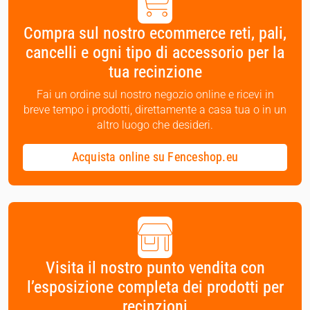
Compra sul nostro ecommerce reti, pali,
cancelli e ogni tipo di accessorio per la
tua recinzione
Fai un ordine sul nostro negozio online e ricevi in
breve tempo i prodotti, direttamente a casa tua o in un
altro luogo che desideri.
Acquista online su Fenceshop.eu
Visita il nostro punto vendita con
l’esposizione completa dei prodotti per
recinzioni