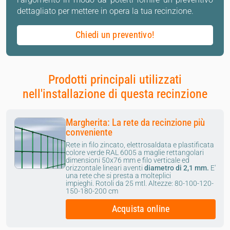
dettagliato per mettere in opera la tua recinzione.
Chiedi un preventivo!
Prodotti principali utilizzati
nell'installazione di questa recinzione
Margherita: La rete da recinzione più
conveniente
Rete in filo zincato, elettrosaldata e plastificata
colore verde RAL 6005 a maglie rettangolari
dimensioni 50x76 mm e filo verticale ed
orizzontale lineari aventi
diametro di 2,1 mm.
E'
una rete che si presta a molteplici
impieghi.
Rotoli da 25 mtl.
Altezze: 80-100-120-
150-180-200 cm
Acquista online