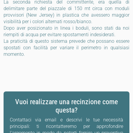
La seconda richiesta del committente, era quella di
delimitare parte del piazzale di 150 mt circa con moduli
provvisori (New Jersey) in plastica che avessero maggior
visibilità per i colori alternati rosso/bianco.
Dopo aver posizionato in linea i boduli, sono stati da noi
riempiti di acqua per evitare spostamenti indesiderati.
La praticità di questo sistema prevede che possano essere
spostati con facilità per variare il perimetro in qualsiasi
momento.
Vuoi realizzare una recinzione come
questa?
Contattaci via email e descrivi le tue necessità
principali: ti ricontatteremo per approfondire
l'argomento in modo da poterti fornire un preventivo