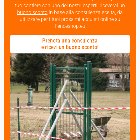
tuo cantiere con uno dei nostri esperti: riceverai un
buono sconto
in base alla consulenza scelta, da
utilizzare per i tuoi prossimi acquisti online su
Fenceshop.eu
Prenota una consulenza
e ricevi un buono sconto!