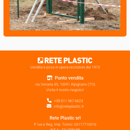
Vendita e posa in opera recinzioni dal 1973
Punto vendita
via Venaria 35, 10091 Alpignano (TO)
Visita il nostro negozio!
+39 011 967 6623
info@reteplastic.it
Rete Plastic srl
P. iva e Reg. Imp. Torino: 03117710016
R.E.A.: TO-798138