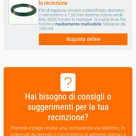
la recinzione
Filo di legatura zincato e plastificato diametro
1 mm interno e 1,50 mm esterno colore verde
RAL 6005 fornito in matasse.
Si tratta di un filo
ricotto e
mediamente malleabile
: Matasse da:
100 mtl.
Acquista online
Hai bisogno di consigli o
suggerimenti per la tua
recinzione?
Prenota e paga online una consulenza via telefono, in
videocall da remoto o l’assistenza in persona presso il