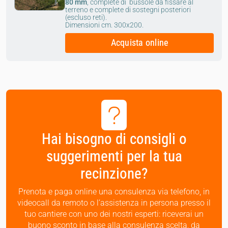
80 mm
, complete di bussole da fissare al
terreno e complete di sostegni posteriori
(escluso reti).
Dimensioni cm. 300x200.
Acquista online
Hai bisogno di consigli o
suggerimenti per la tua
recinzione?
Prenota e paga online una consulenza via telefono, in
videocall da remoto o l’assistenza in persona presso il
tuo cantiere con uno dei nostri esperti: riceverai un
buono sconto
in base alla consulenza scelta, da