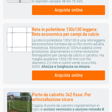
in diametri variabili 48-60-76 mm.
Acquista online
Rete in polietilene 130x130 leggera:
Rete economica per campi da calcio
La rete in polietilene 130x130 è una rete leggera
ed economica formata da un filo ritorto ad alta
resistenza. Resistente al 100% è adatta come
protezione, sbarramento e come recinzione
fermapalloni per campi da calcio o calcetto. Ha
maglia quadrata 130x130 mm con filo
diametro 2,5 mm e colore verde scuro RAL
6005.
Altezza e lunghezza su misura.
Acquista online
Porte da calcetto 3x2 fisse: Per
un'installazione sicura
Coppia di porte da calcetto regolamentari in
tubo di
acciaio verniciato a sezione rotonda Ø