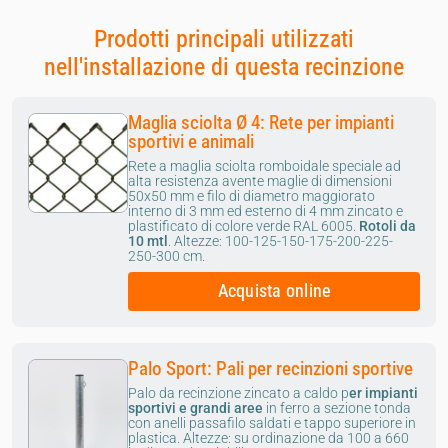
Prodotti principali utilizzati
nell'installazione di questa recinzione
Maglia sciolta Ø 4: Rete per impianti
sportivi e animali
Rete a maglia sciolta romboidale speciale ad
alta resistenza avente maglie di dimensioni
50x50 mm e filo di diametro maggiorato
interno di 3 mm ed esterno di 4 mm zincato e
plastificato di colore verde RAL 6005.
Rotoli da
10 mtl
.
Altezze: 100-125-150-175-200-225-
250-300 cm.
Acquista online
Palo Sport: Pali per recinzioni sportive
Palo da recinzione zincato a caldo p
er impianti
sportivi e grandi aree
in ferro a sezione tonda
con anelli passafilo saldati e tappo superiore in
plastica. Altezze: su ordinazione da 100 a 660