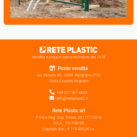
Vendita e posa in opera recinzioni dal 1973
Punto vendita
via Venaria 35, 10091 Alpignano (TO)
Visita il nostro negozio!
+39 011 967 6623
info@reteplastic.it
Rete Plastic srl
P. iva e Reg. Imp. Torino: 03117710016
R.E.A.: TO-798138
Capitale Soc.: € 119.400,00 i.v.