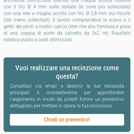
anch'essa ottimizzata usando una maglia sciolta robusta
con il filo Ø 4 mm sulle testate (le zone più sollecitate)
con una rete a maglia sciolta con filo Ø 2,8 mm sui risvolti
(lati meno sollecitati). Il lavoro comprendeva lo scavo e il
getto dei plinti a nostro carico oltre che alla fornitura e posa
di una coppia di porte da calcetto da 3x2 mt. Risultato
estetico pulito e costi ottimizzati.
Vuoi realizzare una recinzione come
questa?
Contattaci via email e descrivi le tue necessità
principali: ti ricontatteremo per approfondire
l'argomento in modo da poterti fornire un preventivo
dettagliato per mettere in opera la tua recinzione.
Chiedi un preventivo!