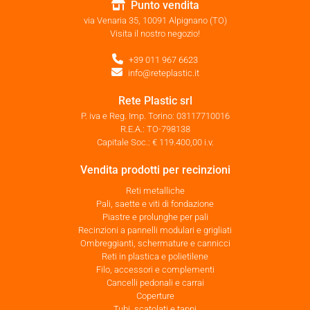
Punto vendita
via Venaria 35, 10091 Alpignano (TO)
Visita il nostro negozio!
+39 011 967 6623
info@reteplastic.it
Rete Plastic srl
P. iva e Reg. Imp. Torino: 03117710016
R.E.A.: TO-798138
Capitale Soc.: € 119.400,00 i.v.
Vendita prodotti per recinzioni
Reti metalliche
Pali, saette e viti di fondazione
Piastre e prolunghe per pali
Recinzioni a pannelli modulari e grigliati
Ombreggianti, schermature e cannicci
Reti in plastica e polietilene
Filo, accessori e complementi
Cancelli pedonali e carrai
Coperture
Tubi, scatolati e tappi