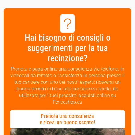
Hai bisogno di consigli o
suggerimenti per la tua
recinzione?
Prenota e paga online una consulenza via telefono, in
videocall da remoto o l’assistenza in persona presso il
tuo cantiere con uno dei nostri esperti: riceverai un
buono sconto
in base alla consulenza scelta, da
utilizzare per i tuoi prossimi acquisti online su
Fenceshop.eu
Prenota una consulenza
e ricevi un buono sconto!