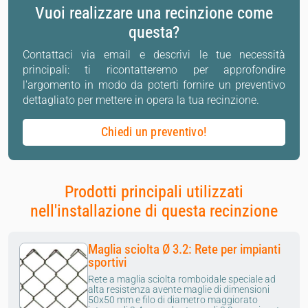
Vuoi realizzare una recinzione come
questa?
Contattaci via email e descrivi le tue necessità
principali: ti ricontatteremo per approfondire
l'argomento in modo da poterti fornire un preventivo
dettagliato per mettere in opera la tua recinzione.
Chiedi un preventivo!
Prodotti principali utilizzati
nell'installazione di questa recinzione
Maglia sciolta Ø 3.2: Rete per impianti
sportivi
Rete a maglia sciolta romboidale speciale ad
alta resistenza avente maglie di dimensioni
50x50 mm e filo di diametro maggiorato