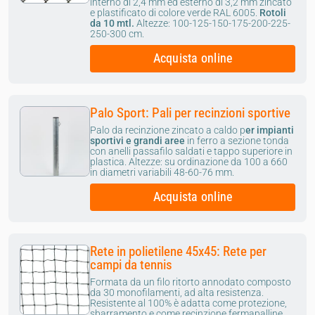
interno di 2,4 mm ed esterno di 3,2 mm zincato
e plastificato di colore verde RAL 6005.
Rotoli
da 10 mtl.
Altezze: 100-125-150-175-200-225-
250-300 cm.
Acquista online
Palo Sport: Pali per recinzioni sportive
Palo da recinzione zincato a caldo p
er impianti
sportivi e grandi aree
in ferro a sezione tonda
con anelli passafilo saldati e tappo superiore in
plastica. Altezze: su ordinazione da 100 a 660
in diametri variabili 48-60-76 mm.
Acquista online
Rete in polietilene 45x45: Rete per
campi da tennis
Formata da un filo ritorto annodato composto
da 30 monofilamenti, ad alta resistenza.
Resistente al 100% è adatta come protezione,
sbarramento e come recinzione fermapalline