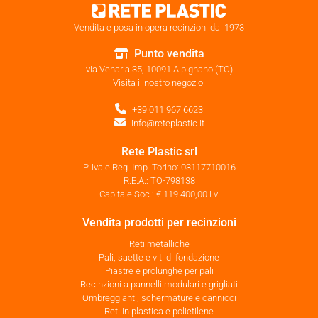
Vendita e posa in opera recinzioni dal 1973
Punto vendita
via Venaria 35, 10091 Alpignano (TO)
Visita il nostro negozio!
+39 011 967 6623
info@reteplastic.it
Rete Plastic srl
P. iva e Reg. Imp. Torino: 03117710016
R.E.A.: TO-798138
Capitale Soc.: € 119.400,00 i.v.
Vendita prodotti per recinzioni
Reti metalliche
Pali, saette e viti di fondazione
Piastre e prolunghe per pali
Recinzioni a pannelli modulari e grigliati
Ombreggianti, schermature e cannicci
Reti in plastica e polietilene