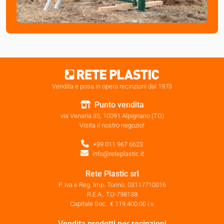
Vendita e posa in opera recinzioni dal 1973
Punto vendita
via Venaria 35, 10091 Alpignano (TO)
Visita il nostro negozio!
+39 011 967 6623
info@reteplastic.it
Rete Plastic srl
P. iva e Reg. Imp. Torino: 03117710016
R.E.A.: TO-798138
Capitale Soc.: € 119.400,00 i.v.
Vendita prodotti per recinzioni