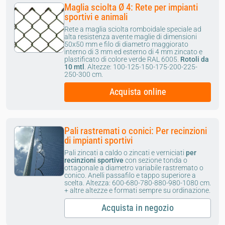
Maglia sciolta Ø 4: Rete per impianti
sportivi e animali
Rete a maglia sciolta romboidale speciale ad
alta resistenza avente maglie di dimensioni
50x50 mm e filo di diametro maggiorato
interno di 3 mm ed esterno di 4 mm zincato e
plastificato di colore verde RAL 6005.
Rotoli da
10 mtl
.
Altezze: 100-125-150-175-200-225-
250-300 cm.
Acquista online
Pali rastremati o conici: Per recinzioni
di impianti sportivi
Pali zincati a caldo o zincati e verniciati
per
recinzioni sportive
con sezione tonda o
ottagonale a diametro variabile rastremato o
conico. Anelli passafilo e tappo superiore a
scelta. Altezza: 600-680-780-880-980-1080 cm.
+ altre altezze e formati sempre su ordinazione.
Acquista in negozio