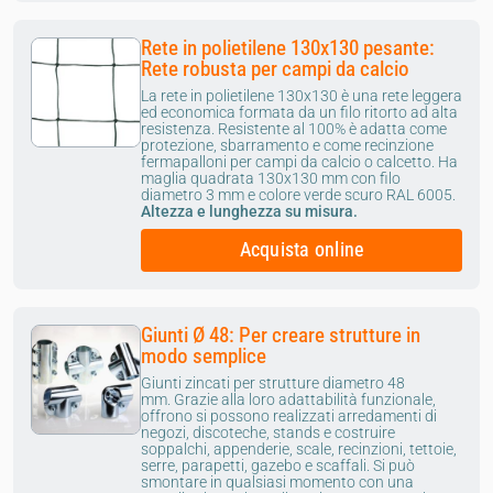
Rete in polietilene 130x130 pesante:
Rete robusta per campi da calcio
La rete in polietilene 130x130 è una rete leggera
ed economica formata da un filo ritorto ad alta
resistenza. Resistente al 100% è adatta come
protezione, sbarramento e come recinzione
fermapalloni per campi da calcio o calcetto. Ha
maglia quadrata 130x130 mm con filo
diametro 3 mm e colore verde scuro RAL 6005.
Altezza e lunghezza su misura.
Acquista online
Giunti Ø 48: Per creare strutture in
modo semplice
Giunti zincati per strutture diametro 48
mm. Grazie alla loro adattabilità funzionale,
offrono si possono realizzati arredamenti di
negozi, discoteche, stands e costruire
soppalchi, appenderie, scale, recinzioni, tettoie,
serre, parapetti, gazebo e scaffali. Si può
smontare in qualsiasi momento con una