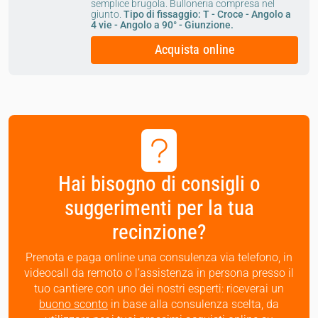
semplice brugola. Bulloneria compresa nel
giunto.
Tipo di fissaggio: T - Croce - Angolo a
4 vie - Angolo a 90° - Giunzione.
Acquista online
Hai bisogno di consigli o
suggerimenti per la tua
recinzione?
Prenota e paga online una consulenza via telefono, in
videocall da remoto o l’assistenza in persona presso il
tuo cantiere con uno dei nostri esperti: riceverai un
buono sconto
in base alla consulenza scelta, da