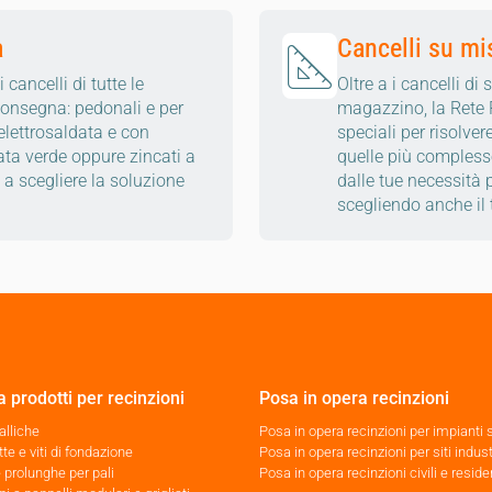
a
Cancelli su mi
cancelli di tutte le
Oltre a i cancelli di
consegna: pedonali e per
magazzino, la Rete P
 elettrosaldata e con
speciali per risolve
iata verde oppure zincati a
quelle più complesse
o a scegliere la soluzione
dalle tue necessità p
scegliendo anche il 
 prodotti per recinzioni
Posa in opera recinzioni
alliche
Posa in opera recinzioni per impianti s
tte e viti di fondazione
Posa in opera recinzioni per siti indust
e prolunghe per pali
Posa in opera recinzioni civili e reside