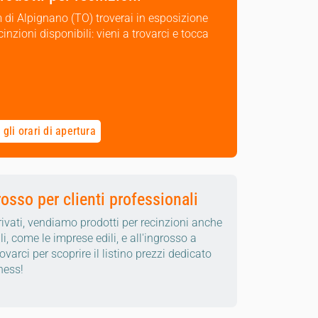
di Alpignano (TO) troverai in esposizione
ecinzioni disponibili: vieni a trovarci e tocca
gli orari di apertura
rosso per clienti professionali
privati, vendiamo prodotti per recinzioni anche
li, come le imprese edili, e all'ingrosso a
rovarci per scoprire il listino prezzi dedicato
iness!