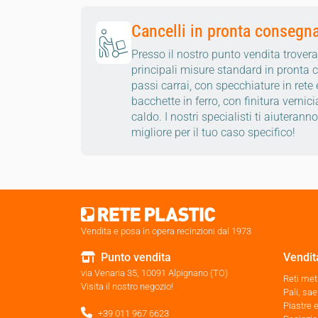
Cancelli in pronta consegn
Presso il nostro punto vendita troverai 
principali misure standard in pronta 
passi carrai, con specchiature in rete
bacchette in ferro, con finitura vernic
caldo. I nostri specialisti ti aiuterann
migliore per il tuo caso specifico!
Vendita e posa in opera recinzioni dal 1973
Punto vendita
Vendita
via Venaria 35, 10091 Alpignano (TO)
Reti met
Visita il nostro negozio!
Pali, sae
Piastre 
+39 011 967 6623