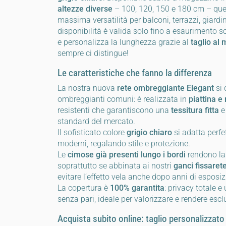
altezze diverse
– 100, 120, 150 e 180 cm – que
massima versatilità per balconi, terrazzi, giardi
disponibilità è valida solo fino a esaurimento sco
e personalizza la lunghezza grazie al
taglio al 
sempre ci distingue!
Le caratteristiche che fanno la differenza
La nostra nuova
rete ombreggiante Elegant
si 
ombreggianti comuni: è realizzata in
piattina e
resistenti che garantiscono una
tessitura fitta
e
standard del mercato.
Il sofisticato colore
grigio chiaro
si adatta perf
moderni, regalando stile e protezione.
Le
cimose già presenti lungo i bordi
rendono la 
soprattutto se abbinata ai nostri
ganci fissaret
evitare l’effetto vela anche dopo anni di esposiz
La copertura è
100% garantita
: privacy totale e
senza pari, ideale per valorizzare e rendere esclu
Acquista subito online: taglio personalizzato o