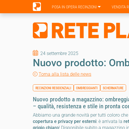
POSA IN OPERA RECINZIONI
VENDITA R
24 settembre 2025
Nuovo prodotto: Ombr
Torna alla lista delle news
RECINZIONI RESIDENZIALI
OMBREGGIANTI
SCHERMATURE
Nuovo prodotto a magazzino: ombreggian
– qualità, resistenza e stile in pronta c
Abbiamo una grande novità per tutti coloro ch
copertura e privacy per esterni
: è arrivata la
re
grigio chiaro
! Disponibile subito a magazzino i