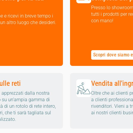
Presso lo showroom 
tutti i prodotti per r
e e ricevi in breve tempo i
con mano!
 un altro luogo che desideri.
Scopri dove siamo e 
lle reti
Vendita all'ing
iù apprezzati dalla nostra
Oltre che ai clienti 
etro su un’ampia gamma di
a clienti professiona
à di un rotolo di rete intero,
rivenditori. Vieni a t
i, che ti sarà tagliata sul
ai nostri clienti bus
lizzato.