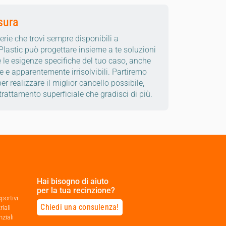
sura
 serie che trovi sempre disponibili a
lastic può progettare insieme a te soluzioni
re le esigenze specifiche del tuo caso, anche
 e apparentemente irrisolvibili. Partiremo
er realizzare il miglior cancello possibile,
trattamento superficiale che gradisci di più.
Hai bisogno di aiuto
per la tua recinzione?
portivi
Chiedi una consulenza!
riali
nziali