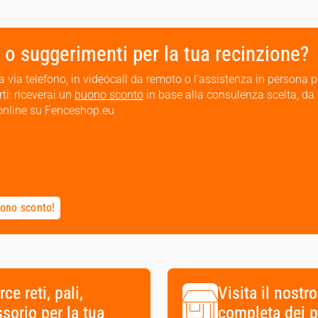
 o suggerimenti per la tua recinzione?
via telefono, in videocall da remoto o l’assistenza in persona 
ti: riceverai un
buono sconto
in base alla consulenza scelta, da
i online su Fenceshop.eu
uono sconto!
 reti, pali,
Visita il nostr
ssorio per la tua
completa dei p