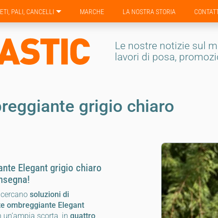
ETI, PALI, CANCELLI
MARCHE
LA NOSTRA STORIA
CONTATT
Le nostre notizie sul m
lavori di posa, promoz
eggiante grigio chiaro
te Elegant grigio chiaro
onsegna!
e cercano
soluzioni di
te ombreggiante Elegant
n un’ampia scorta, in
quattro