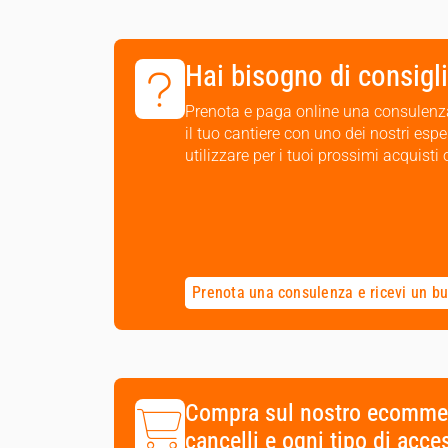
Hai bisogno di consigli
Prenota e paga online una consulenza 
il tuo cantiere con uno dei nostri esper
utilizzare per i tuoi prossimi acquist
Prenota una consulenza
e ricevi un b
Compra sul nostro ecommerce
cancelli e ogni tipo di acce