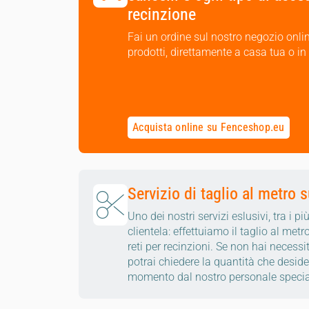
recinzione
Fai un ordine sul nostro negozio onlin
prodotti, direttamente a casa tua o in
Acquista online su Fenceshop.eu
Servizio di taglio al metro su
Uno dei nostri servizi eslusivi, tra i p
clientela: effettuiamo il taglio al m
reti per recinzioni. Se non hai necessit
potrai chiedere la quantità che desider
momento dal nostro personale specia