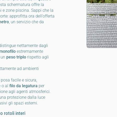
sta schermatura offre la
ni e zone piscina. Sappi che la
rte: approfitta ora dell’offerta
metro
, un servizio che da
distingue nettamente dagli
 monofilo
estremamente
 un
peso triplo
rispetto agli
ettamente ad ambienti
posa facile e sicura,
e
o al
filo da legatura
per
ione agli agenti atmosferici.
 una protezione dalla luce
sivi gli spazi esterni.
 rotoli interi