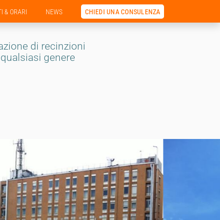
CHIEDI UNA CONSULENZA
I & ORARI
NEWS
zazione di recinzioni
i qualsiasi genere