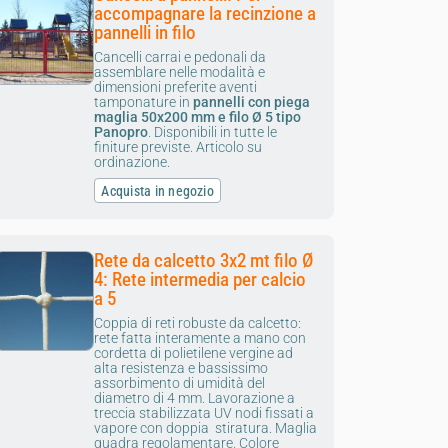
accompagnare la recinzione a
pannelli in filo
Cancelli carrai e pedonali da
assemblare nelle modalità e
dimensioni preferite aventi
tamponature in
pannelli con piega
maglia 50x200 mm e filo Ø 5 tipo
Panopro
. Disponibili in tutte le
finiture previste. Articolo su
ordinazione.
Acquista in negozio
Rete da calcetto 3x2 mt filo Ø
4: Rete intermedia per calcio
a 5
Coppia di reti robuste da calcetto:
rete fatta interamente a mano con
cordetta di polietilene vergine ad
alta resistenza e bassissimo
assorbimento di umidità del
diametro di 4 mm. Lavorazione a
treccia stabilizzata UV nodi fissati a
vapore con doppia stiratura. Maglia
quadra regolamentare. Colore