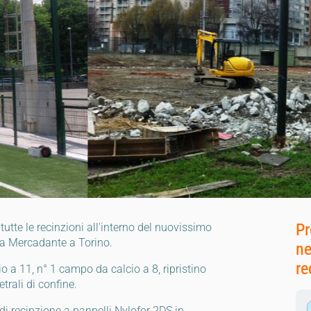
Pr
tutte le recinzioni all'interno del nuovissimo
Via Mercadante a Torino.
ne
re
o a 11, n° 1 campo da calcio a 8, ripristino
trali di confine.
di recinzione a pannelli Nylofor 2DS in