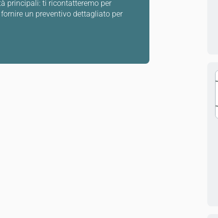
à principali: ti ricontatteremo per
fornire un preventivo dettagliato per