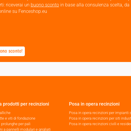
ti: riceverai un
buono sconto
in base alla consulenza scelta, da
i online su Fenceshop.eu
uono sconto!
 prodotti per recinzioni
Posa in opera recinzioni
alliche
Posa in opera recinzioni per impianti s
tte e viti di fondazione
Posa in opera recinzioni per siti indust
e prolunghe per pali
Posa in opera recinzioni civili e reside
i a pannelli modulari e grigliati