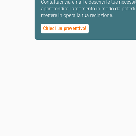
Contattaci via email e descrivi le tue necessit
approfondire l'argomento in modo da poterti 
mettere in opera la tua recinzione.
Chiedi un preventivo!