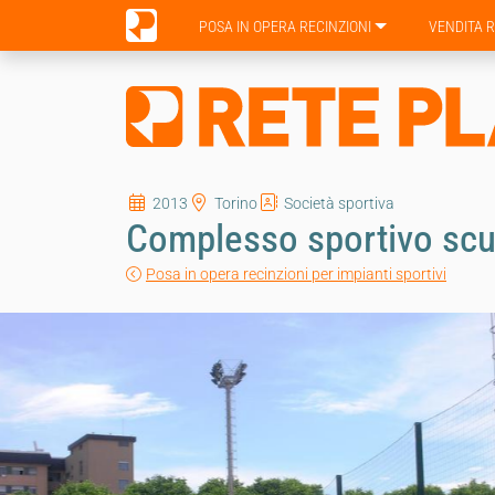
POSA IN OPERA RECINZIONI
VENDITA R
2013
Torino
Società sportiva
Complesso sportivo scu
Posa in opera recinzioni per impianti sportivi