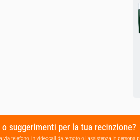
 o suggerimenti per la tua recinzione?
via telefono, in videocall da remoto o l’assistenza in persona 