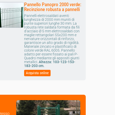
Pannello Panopro 2000 verde:
Recinzione robusta a pannelli
Pannelli elettrosaldati aventi
lunghezza di 2000 mm muniti di
punte superiori lunghe 30 mm.
La
robusta rete saldata formata da fili
d’acciaio Ø 5 mm elettrosaldati con
maglie rettangolari 55x200 mm e
nervature orizzontali di rinforzo,
garantisce un alto grado di rigidità.
Materiale zincato e plastificato di
colore verde RAL 6005.
Pannello
adatto per essere fissato ai pali P-
Quadro mediante gli appositi giunti
metallici.
Altezza: 103-123-153-
183-203 cm.
Acquista online
presso