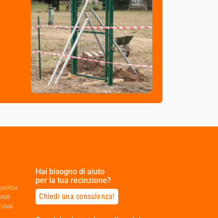
Hai bisogno di aiuto
per la tua recinzione?
portivi
Chiedi una consulenza!
riali
nziali