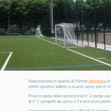
Realizzazione in qualità di Partner
Betafence
di 
centro sportivo adibito a scuola calcio sito in 
Posa in opera delle recinzioni di n° 2 campi caci
di n° 2 campetti da calcio a 5 e recinzioni perime
Il lavoro comprendeva circa 180 mtl di sistema 