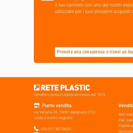
il tuo cantiere con uno dei nostri esper
utilizzare per i tuoi prossimi acquist
Prenota una consulenza
e ricevi un b
Vendita e posa in opera recinzioni dal 1973
Punto vendita
Vendita
via Venaria 35, 10091 Alpignano (TO)
Reti met
Visita il nostro negozio!
Pali, sae
Piastre 
+39 011 967 6623
Recinzion